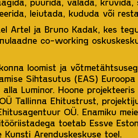
agida, puurida, valada, kruvida,
eerida, leiutada, kududa või rest
l Artel ja Bruno Kadak, kes tegut
ainulaadne
co-working
oskuskesku
konna loomist ja võtmetähtsuse
amise Sihtasutus (EAS) Euroopa 
 alla Luminor. Hoone
projekteeris
Ü Tallinna Ehitustrust, projektij
 Ehitusagentuur OÜ. Enamiku mei
itööriistadega toetab Essve Eston
 Kunsti Arenduskeskuse toel.