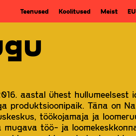
Teenused
Koolitused
Meist
EU
ugu
016. aastal ühest hullumeelsest i
a produktsioonipaik. Täna on Nak
uskeskus, töökojamaja ja loomeru
 mugava töö- ja loomekeskkonnag