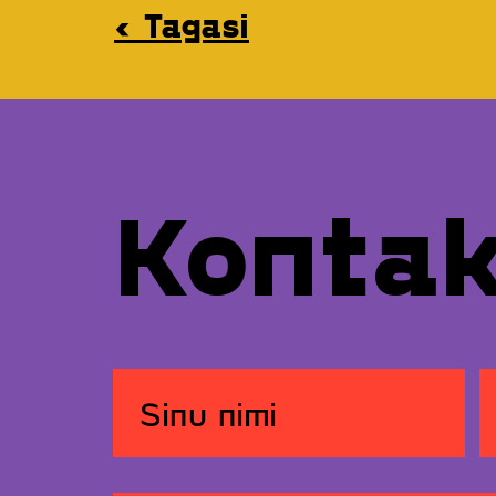
‹ Tagasi
Konta