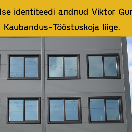
lse identiteedi andnud Viktor Gu
ti Kaubandus-Tööstuskoja
liige
.