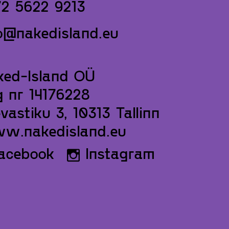
72 5622 9213
o@nakedisland.eu
ked-Island OÜ
 nr 14176228
vastiku 3, 10313 Tallinn
w.nakedisland.eu
acebook
Instagram