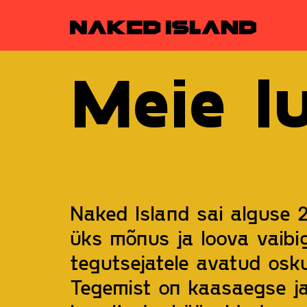
Meie l
Naked Island sai alguse 2
üks mõnus ja loova vaibig
tegutsejatele avatud osk
Tegemist on kaasaegse ja