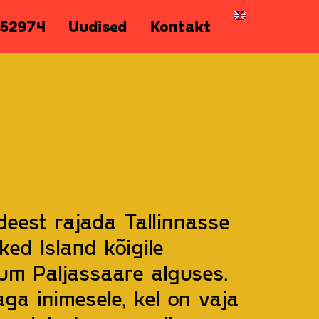
52974
Uudised
Kontakt
deest rajada Tallinnasse
ed Island kõigile
um Paljassaare alguses.
a inimesele, kel on vaja