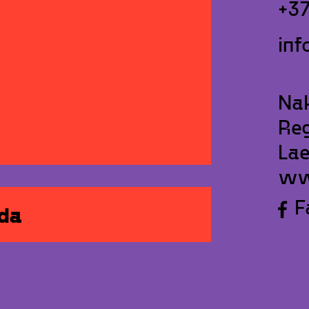
+3
inf
Na
Reg
Lae
ww
F