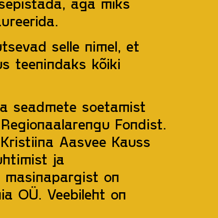
 sepistada, aga miks
aureerida.
sevad selle nimel, et
s teenindaks kõiki
ga seadmete soetamist
Regionaalarengu Fondist.
 Kristiina Aasvee Kauss
uhtimist ja
e masinapargist on
ia OÜ. Veebileht on