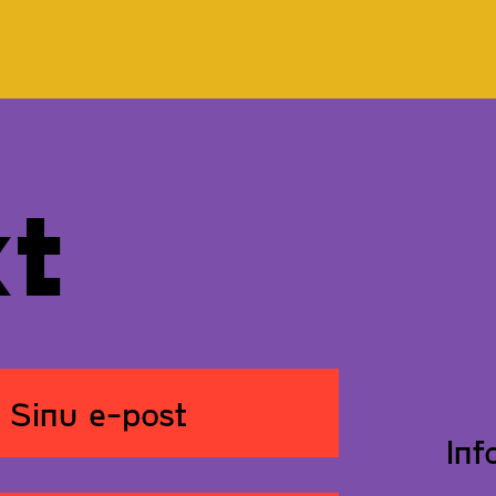
kt
Inf