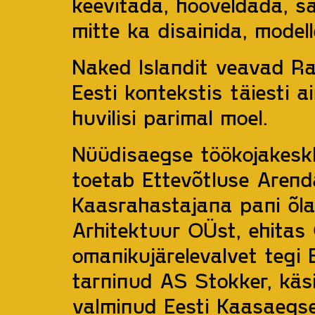
keevitada, hööveldada, sa
mitte ka disainida, modell
Naked Islandit veavad Rae
Eesti kontekstis täiesti 
huvilisi parimal moel.
Nüüdisaegse töökojakesk
toetab Ettevõtluse Arend
Kaasrahastajana pani õla
Arhitektuur OÜst, ehitas O
omanikujärelevalvet tegi
tarninud AS Stokker, käs
valminud Eesti Kaasaegse