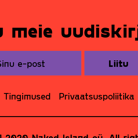
u meie uudiski
Liitu
Tingimused
Privaatsuspoliitika
 2020 Naked Island oü. All rig